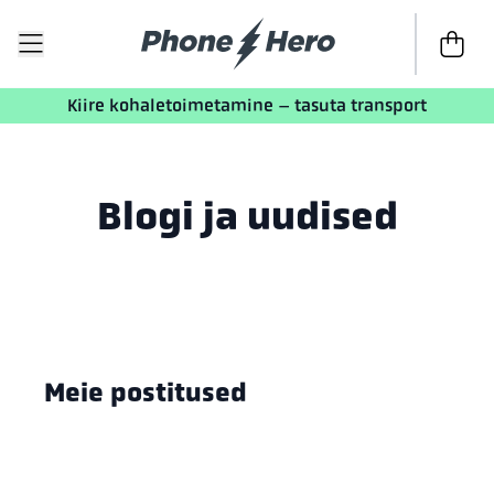
Kassasse
Kiire kohaletoimetamine – tasuta transport
Blogi ja uudised
Meie postitused