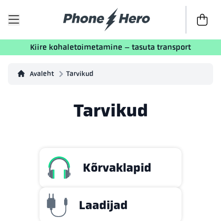
Kassasse
Kiire kohaletoimetamine – tasuta transport
Avaleht
Tarvikud
Tarvikud
Kõrvaklapid
Laadijad