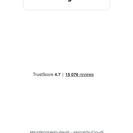
Meist
|
Kontakt
|
Juhend - eemalda iCloud
|