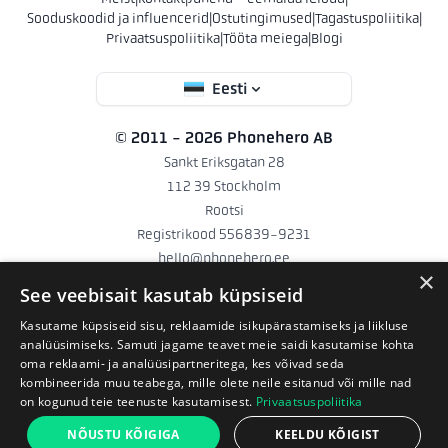
Sooduskoodid ja influencerid
|
Ostutingimused
|
Tagastuspoliitika
|
Privaatsuspoliitika
|
Tööta meiega
|
Blogi
Eesti
© 2011 - 2026 Phonehero AB
Sankt Eriksgatan 28
112 39 Stockholm
Rootsi
Registrikood 556839-9231
hello@phonehero.ee
×
+46 10 551 58 54
· Tööpäeviti 8:30–16:30
See veebisait kasutab küpsiseid
Kasutame küpsiseid sisu, reklaamide isikupärastamiseks ja liikluse
Phonehero AB on Rootsis registreeritud Rootsi ettevõte (registrikood
analüüsimiseks. Samuti jagame teavet meie saidi kasutamise kohta
556839-9231), mis haldab veebipoode mitmes Euroopa riigis. Kogu
oma reklaami- ja analüüsipartneritega, kes võivad seda
kaubandus toimub kooskõlas Rootsi äriõiguse ja Euroopa Liidu
kombineerida muu teabega, mille olete neile esitanud või mille nad
tarbijakaitseseadustega.
on kogunud teie teenuste kasutamisest.
Privaatsuspoliitika
NÕUSTU KÕIGIGA
KEELDU KÕIGIST