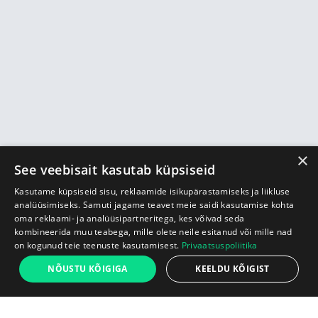
×
See veebisait kasutab küpsiseid
Kasutame küpsiseid sisu, reklaamide isikupärastamiseks ja liikluse
analüüsimiseks. Samuti jagame teavet meie saidi kasutamise kohta
oma reklaami- ja analüüsipartneritega, kes võivad seda
kombineerida muu teabega, mille olete neile esitanud või mille nad
on kogunud teie teenuste kasutamisest.
Privaatsuspoliitika
509 €
NÕUSTU KÕIGIGA
KEELDU KÕIGIST
Alust
Lisa ostukorvi