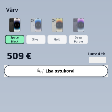
Värv
Space
Deep
Silver
Gold
Black
Purple
509 €
Laos: 4 tk
Lisa ostukorvi