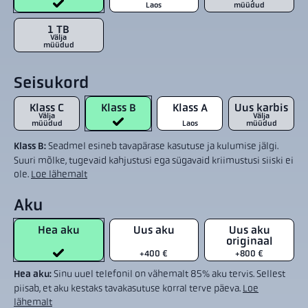
Laos
müüdud
1 TB
Välja
müüdud
Seisukord
Klass C
Klass B
Klass A
Uus karbis
Välja
Välja
müüdud
Laos
müüdud
Klass B:
Seadmel esineb tavapärase kasutuse ja kulumise jälgi.
Suuri mõlke, tugevaid kahjustusi ega sügavaid kriimustusi siiski ei
ole.
Loe lähemalt
Aku
Hea aku
Uus aku
Uus aku
originaal
+400 €
+800 €
Hea aku:
Sinu uuel telefonil on vähemalt 85% aku tervis. Sellest
piisab, et aku kestaks tavakasutuse korral terve päeva.
Loe
lähemalt