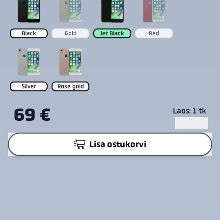
Black
Gold
Jet Black
Red
Silver
Rose gold
69 €
Laos: 1 tk
Lisa ostukorvi