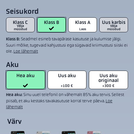
Seisukord
Klass C
Klass B
Klass A
Uus karbis
Välja
Välja
müüdud
Laos
müüdud
Klass B:
Seadmel esineb tavapärase kasutuse ja kulumise jälgi.
Suuri mõlke, tugevaid kahjustusi ega sügavaid kriimustusi siiski ei
ole.
Loe lähemalt
Aku
Hea aku
Uus aku
Uus aku
originaal
+100 €
+300 €
Hea aku:
Sinu uuel telefonil on vähemalt 85% aku tervis. Sellest
piisab, et aku kestaks tavakasutuse korral terve päeva.
Loe
lähemalt
Värv