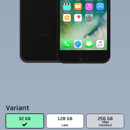
Variant
32 GB
128 GB
256 GB
Välja
Laos
müüdud