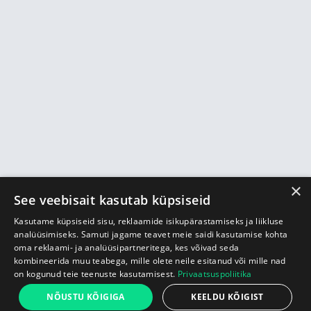
×
See veebisait kasutab küpsiseid
Kasutame küpsiseid sisu, reklaamide isikupärastamiseks ja liikluse
analüüsimiseks. Samuti jagame teavet meie saidi kasutamise kohta
oma reklaami- ja analüüsipartneritega, kes võivad seda
kombineerida muu teabega, mille olete neile esitanud või mille nad
on kogunud teie teenuste kasutamisest.
Privaatsuspoliitika
69 €
NÕUSTU KÕIGIGA
KEELDU KÕIGIST
Alust
Lisa ostukorvi