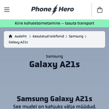
Kassasse
Kiire kohaletoimetamine – tasuta transport
Avaleht
Kasutatud telefonid
Samsung
Galaxy A21s
Samsung
Galaxy A21s
Samsung Galaxy A21s
See mudel on kahjuks välja müüdud.