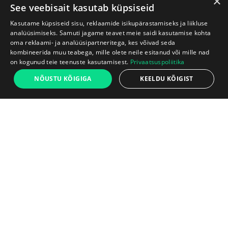
×
See veebisait kasutab küpsiseid
Kasutame küpsiseid sisu, reklaamide isikupärastamiseks ja liikluse
analüüsimiseks. Samuti jagame teavet meie saidi kasutamise kohta
oma reklaami- ja analüüsipartneritega, kes võivad seda
kombineerida muu teabega, mille olete neile esitanud või mille nad
on kogunud teie teenuste kasutamisest.
Privaatsuspoliitika
NÕUSTU KÕIGIGA
KEELDU KÕIGIST