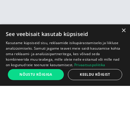
×
See veebisait kasutab küpsiseid
Kasutame küpsiseid sisu, reklaamide isikupärastamiseks ja liikluse
analüüsimiseks. Samuti jagame teavet meie saidi kasutamise kohta
oma reklaami- ja analüüsipartneritega, kes võivad seda
kombineerida muu teabega, mille olete neile esitanud või mille nad
on kogunud teie teenuste kasutamisest.
Privaatsuspoliitika
449 €
NÕUSTU KÕIGIGA
KEELDU KÕIGIST
Alust
Lisa ostukorvi