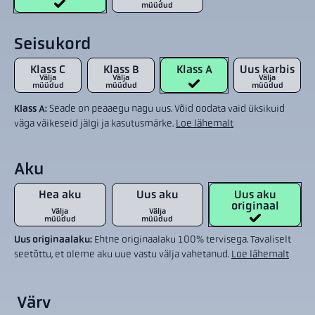
müüdud
Seisukord
Klass C
Klass B
Klass A
Uus karbis
Välja
Välja
Välja
müüdud
müüdud
müüdud
Klass A:
Seade on peaaegu nagu uus. Võid oodata vaid üksikuid
väga väikeseid jälgi ja kasutusmärke.
Loe lähemalt
Aku
Hea aku
Uus aku
Uus aku
originaal
Välja
Välja
müüdud
müüdud
Uus originaalaku:
Ehtne originaalaku 100% tervisega. Tavaliselt
seetõttu, et oleme aku uue vastu välja vahetanud.
Loe lähemalt
Värv