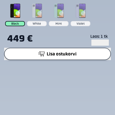
Black
White
Mint
Violet
449 €
Laos: 1 tk
Lisa ostukorvi