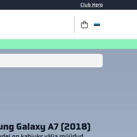
Club Hero
Kassasse
Sinu ostukorv on t
ng Galaxy A7 (2018)
del on kahjuks välja müüdud.