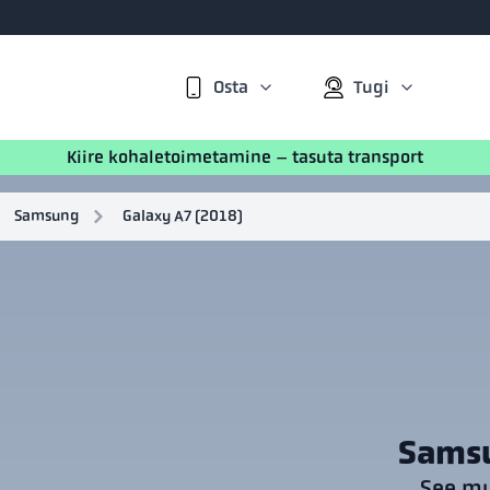
Osta
Tugi
Kiire kohaletoimetamine – tasuta transport
Samsung
Galaxy A7 (2018)
Samsu
See mu