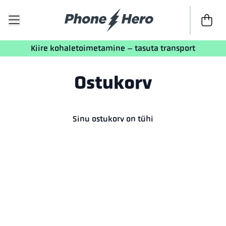
Kassasse
Kiire kohaletoimetamine – tasuta transport
Ostukorv
Sinu ostukorv on tühi