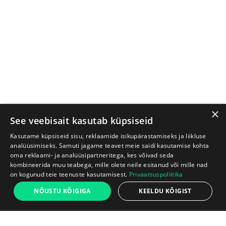
×
See veebisait kasutab küpsiseid
Kasutame küpsiseid sisu, reklaamide isikupärastamiseks ja liikluse
analüüsimiseks. Samuti jagame teavet meie saidi kasutamise kohta
oma reklaami- ja analüüsipartneritega, kes võivad seda
kombineerida muu teabega, mille olete neile esitanud või mille nad
on kogunud teie teenuste kasutamisest.
Privaatsuspoliitika
NÕUSTU KÕIGIGA
KEELDU KÕIGIST