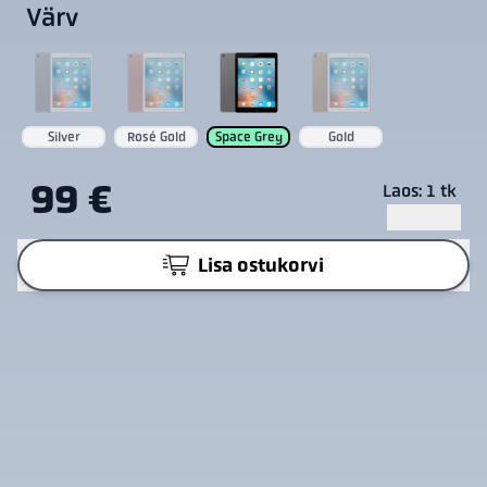
Värv
Silver
Rosé Gold
Space Grey
Gold
99 €
Laos: 1 tk
Lisa ostukorvi