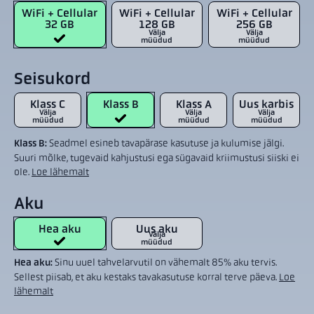
WiFi + Cellular
WiFi + Cellular
WiFi + Cellular
32 GB
128 GB
256 GB
Välja
Välja
müüdud
müüdud
Seisukord
Klass C
Klass B
Klass A
Uus karbis
Välja
Välja
Välja
müüdud
müüdud
müüdud
Klass B:
Seadmel esineb tavapärase kasutuse ja kulumise jälgi.
Suuri mõlke, tugevaid kahjustusi ega sügavaid kriimustusi siiski ei
ole.
Loe lähemalt
Aku
Hea aku
Uus aku
Välja
müüdud
Hea aku:
Sinu uuel tahvelarvutil on vähemalt 85% aku tervis.
Sellest piisab, et aku kestaks tavakasutuse korral terve päeva.
Loe
lähemalt