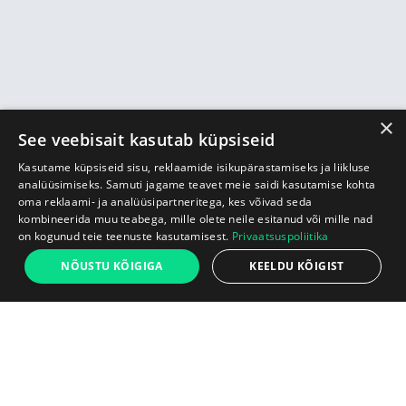
×
See veebisait kasutab küpsiseid
Kasutame küpsiseid sisu, reklaamide isikupärastamiseks ja liikluse
analüüsimiseks. Samuti jagame teavet meie saidi kasutamise kohta
oma reklaami- ja analüüsipartneritega, kes võivad seda
kombineerida muu teabega, mille olete neile esitanud või mille nad
on kogunud teie teenuste kasutamisest.
Privaatsuspoliitika
99 €
NÕUSTU KÕIGIGA
KEELDU KÕIGIST
Alust
Lisa ostukorvi