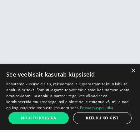
×
See veebisait kasutab küpsiseid
Kasutame küpsiseid sisu, reklaamide isikupärastamiseks ja liikluse
analüüsimiseks. Samuti jagame teavet meie saidi kasutamise kohta
oma reklaami- ja analüüsipartneritega, kes võivad seda
kombineerida muu teabega, mille olete neile esitanud või mille nad
on kogunud teie teenuste kasutamisest.
Privaatsuspoliitika
NÕUSTU KÕIGIGA
KEELDU KÕIGIST