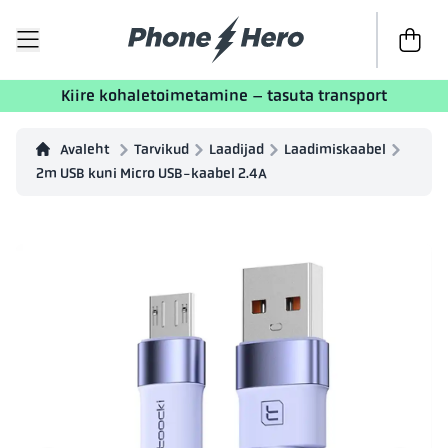
Kassasse
Kiire kohaletoimetamine – tasuta transport
Avaleht
Tarvikud
Laadijad
Laadimiskaabel
2m USB kuni Micro USB-kaabel 2.4A