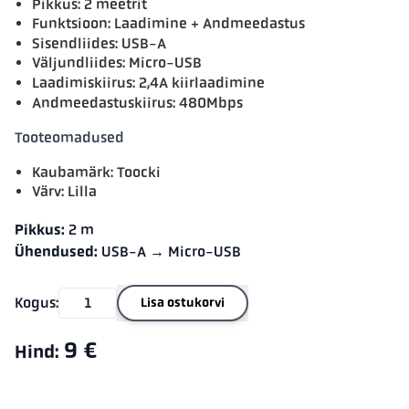
Pikkus: 2 meetrit
Funktsioon: Laadimine + Andmeedastus
Sisendliides: USB-A
Väljundliides: Micro-USB
Laadimiskiirus: 2,4A kiirlaadimine
Andmeedastuskiirus: 480Mbps
Tooteomadused
Kaubamärk: Toocki
Värv: Lilla
Pikkus:
2 m
Ühendused:
USB-A → Micro-USB
Kogus:
Lisa ostukorvi
9 €
Hind: