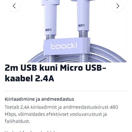
Liigu eelmisele
L
2m USB kuni Micro USB-
kaabel 2.4A
Kiirlaadimine ja andmeedastus
Toetab 2,4A kiirlaadimist ja andmeedastuskiirust 480
Mbps, võimaldades efektiivset vooluvarustust ja
failihaldust.