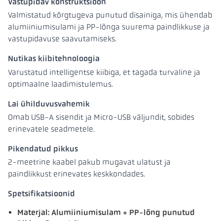
Vastupidav konstruktsioon
Valmistatud kõrgtugeva punutud disainiga, mis ühendab
alumiiniumisulami ja PP-lõnga suurema paindlikkuse ja
vastupidavuse saavutamiseks.
Nutikas kiibitehnoloogia
Varustatud intelligentse kiibiga, et tagada turvaline ja
optimaalne laadimistulemus.
Lai ühilduvusvahemik
Omab USB-A sisendit ja Micro-USB väljundit, sobides
erinevatele seadmetele.
Pikendatud pikkus
2-meetrine kaabel pakub mugavat ulatust ja
paindlikkust erinevates keskkondades.
Spetsifikatsioonid
Materjal: Alumiiniumisulam + PP-lõng punutud