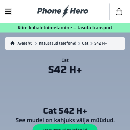
Kassasse
Kiire kohaletoimetamine – tasuta transport
Avaleht
Kasutatud telefonid
Cat
S42 H+
Cat
S42 H+
Cat S42 H+
See mudel on kahjuks välja müüdud.