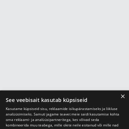
×
See veebisait kasutab küpsiseid
Kasutame küpsiseid sisu, reklaamide isikupärastamiseks ja liikluse
analüüsimiseks. Samuti jagame teavet meie saidi kasutamise kohta
oma reklaami- ja analüüsipartneritega, kes võivad seda
kombineerida muu teabega, mille olete neile esitanud või mille nad