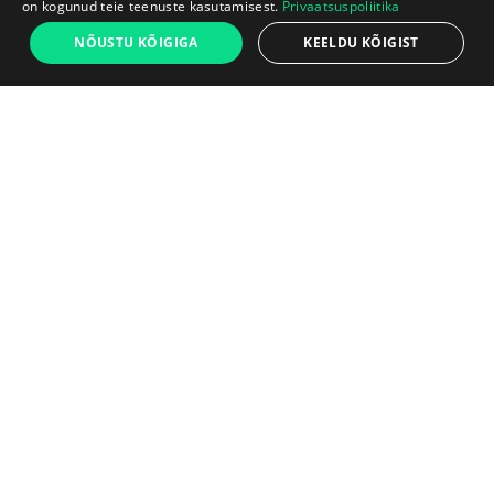
on kogunud teie teenuste kasutamisest.
Privaatsuspoliitika
NÕUSTU KÕIGIGA
KEELDU KÕIGIST
Täielikult toimiv
Laadimiskaabel kaasas
Testitud 50-punktilise
Kaabel on kaasas. Järgmises
kontrollnimekirja järgi
etapis saate lisada parema
laadija.