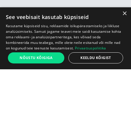
×
See veebisait kasutab küpsiseid
Kasutame küpsiseid sisu, reklaamide isikupärastamiseks ja liikluse
analüüsimiseks. Samuti jagame teavet meie saidi kasutamise kohta
oma reklaami- ja analüüsipartneritega, kes võivad seda
kombineerida muu teabega, mille olete neile esitanud või mille nad
on kogunud teie teenuste kasutamisest.
Privaatsuspoliitika
NÕUSTU KÕIGIGA
KEELDU KÕIGIST